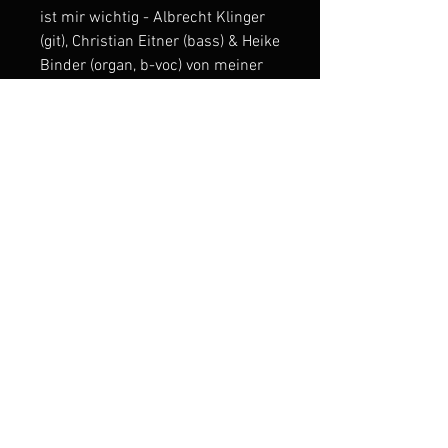
ist mir wichtig - Albrecht Klinger
(git), Christian Eitner (bass) & Heike
Binder (organ, b-voc) von meiner
Liveband". In Berlin wurde auch
das Greg Sage-Cover "Straight
Ahead" eingespielt.
Es ginge zu weit, wenn man bei
'Animals' von einer Neuerfindung
sprechen würde. Die
unverwechselbare Stimme und
die punktuell gesetzten Harmonien
sind weiterhin unser Teleskop zum
Velvet Rat-Kosmos. Doch
Altziebler wechselt seine
Sichtweise, seine introvertierte
Kunst und seine Weltanschauung
mit jedem Song. Vielleicht ein